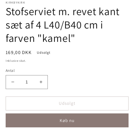
KIRKBYKIRK
Stofserviet m. revet kant
sæt af 4 L40/B40 cm i
farven "kamel"
Normalpris
169,00 DKK
Udsolgt
Inklusive skat.
Antal
Reducer
Øg
antallet
antallet
for
for
Stofserviet
Stofserviet
Udsolgt
m.
m.
revet
revet
Køb nu
kant
kant
sæt
sæt