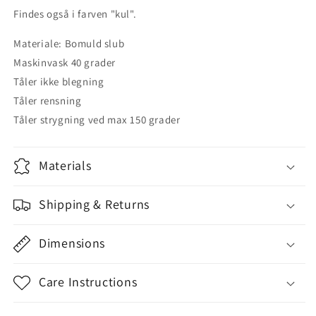
af
af
Findes også i farven "kul".
4
4
L40/B40
L40/B40
Materiale: Bomuld slub
cm
cm
Maskinvask 40 grader
i
i
farven
farven
Tåler ikke blegning
&quot;kamel&quot;
&quot;kamel&quot;
Tåler rensning
Tåler strygning ved max 150 grader
Materials
Shipping & Returns
Dimensions
Care Instructions