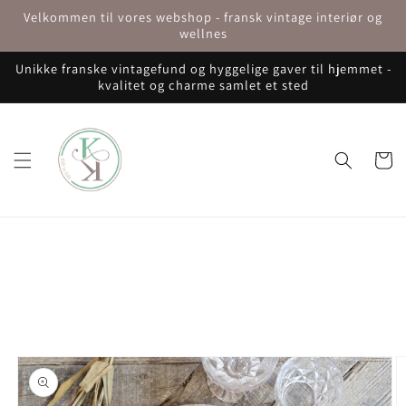
Gå til
Velkommen til vores webshop - fransk vintage interiør og
indhold
wellnes
Unikke franske vintagefund og hyggelige gaver til hjemmet -
kvalitet og charme samlet et sted
Indkøbsku
å til
roduktoplysninger