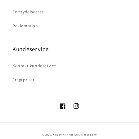
Fortrydelsesret
Reklamation
Kundeservice
Kontakt kundeservice
Fragtpriser
Facebook
Instagram
Betalingsmetoder
© 2026,
Kirk by Kirk ApS
Drevet af Shopify