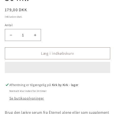
Normalpris
179,00 DKK
Inklusive skat.
Antal
Reducer
Øg
antallet
antallet
for
for
Serum
Serum
Læg i indkøbskurv
fra
fra
Èternel
Èternel
No.
No.
0
0
uden
uden
Afhentning er tilgængelig på
parfume
parfume
Kirk by Kirk - lager
-
-
Normalt klar inden for 24 timer
Vegansk,
Vegansk,
Se butiksoplysninger
30
30
ml.
ml.
Brug den lækre serum fra Èternel alene eller som supplement