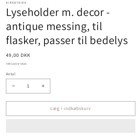
KIRKBYKIRK
Lyseholder m. decor -
antique messing, til
flasker, passer til bedelys
Normalpris
49,00 DKK
Inklusive skat.
Antal
Reducer
Øg
antallet
antallet
for
for
Lyseholder
Lyseholder
Læg i indkøbskurv
m.
m.
decor
decor
-
-
antique
antique