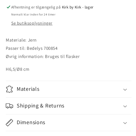
messing,
messing,
Afhentning er tilgængelig på
til
til
Kirk by Kirk - lager
flasker,
flasker,
Normalt klar inden for 24 timer
passer
passer
Se butiksoplysninger
til
til
bedelys
bedelys
Materiale: Jern
Passer til: Bedelys 700854
Øvrig information: Bruges til flasker
H6,5/Ø8 cm
Materials
Shipping & Returns
Dimensions