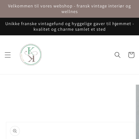
Gå til
Velkommen til vores webshop - fransk vintage interiør og
indhold
wellnes
Unikke franske vintagefund og hyggelige gaver til hjemmet -
kvalitet og charme samlet et sted
Indkøbsku
å til
roduktoplysninger