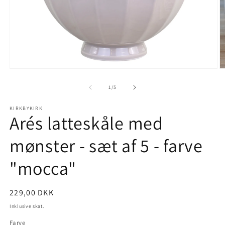
Åbn
Å
mediet
m
1
2
af
1
/
5
i
i
modus
m
KIRKBYKIRK
Arés latteskåle med
mønster - sæt af 5 - farve
"mocca"
Normalpris
229,00 DKK
Inklusive skat.
Farve