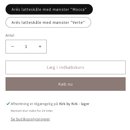
Arés latteskåle med mønster "Mocca"
Arés latteskåle med mønster "Verte"
Antal
Reducer
Øg
antallet
antallet
for
for
Arés
Arés
Læg i indkøbskurv
latteskåle
latteskåle
med
med
Køb nu
mønster
mønster
-
-
sæt
sæt
af
af
Afhentning er tilgængelig på
Kirk by Kirk - lager
5
5
Normalt klar inden for 24 timer
-
-
Se butiksoplysninger
farve
farve
&quot;mocca&quot;
&quot;mocca&quot;