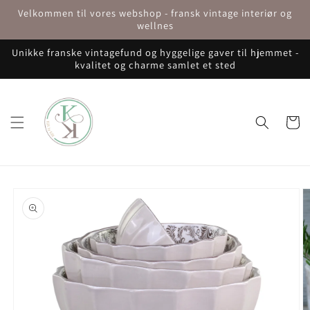
Gå til
Velkommen til vores webshop - fransk vintage interiør og
indhold
wellnes
Unikke franske vintagefund og hyggelige gaver til hjemmet -
kvalitet og charme samlet et sted
Indkøbsku
å til
roduktoplysninger