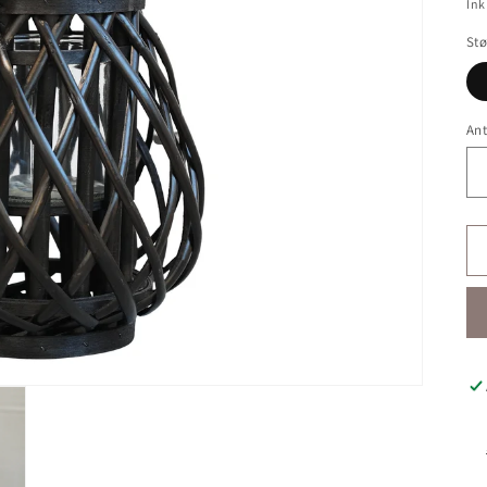
Ink
Stø
Ant