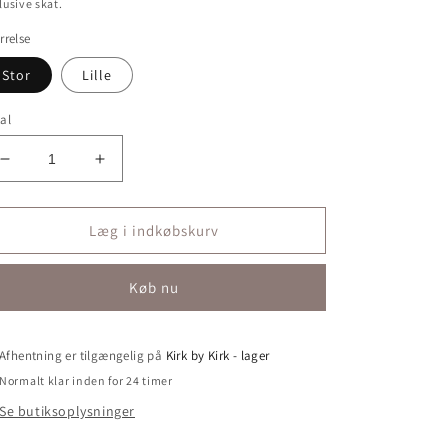
lusive skat.
rrelse
Stor
Lille
al
Reducer
Øg
antallet
antallet
for
for
Lanterne
Lanterne
Læg i indkøbskurv
i
i
flet
flet
Køb nu
H40/
H40/
Ø30
Ø30
sort
sort
Afhentning er tilgængelig på
Kirk by Kirk - lager
Normalt klar inden for 24 timer
Se butiksoplysninger