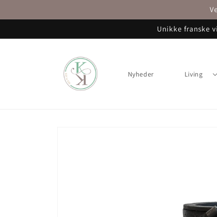
Gå til
Ve
indhold
Unikke franske v
Nyheder
Living
Gå til
produktoplysninger