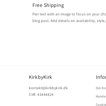
Free Shipping
Pair text with an image to focus on your ch
blog post. Add details on availability, style
KirkbyKirk
Info
kontakt@kirkbykirk.dk
Om Kir
CVR: 43444824
Handel
Cookie