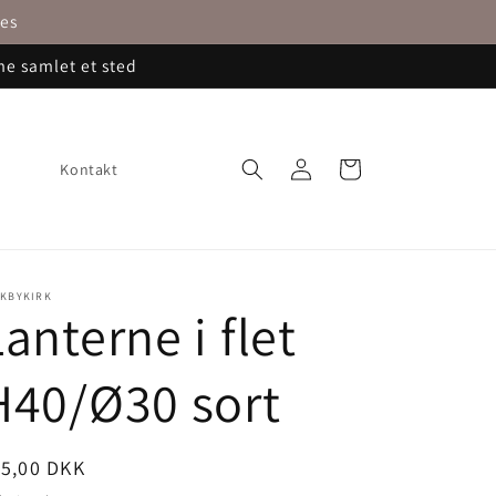
nes
me samlet et sted
Log
Indkøbskurv
Kontakt
ind
RKBYKIRK
Lanterne i flet
H40/Ø30 sort
ormalpris
75,00 DKK