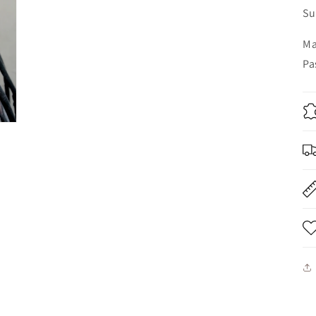
Su
Ma
Pa