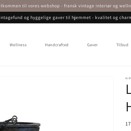
lkommen til vores webshop - fransk vintage interiør og well
intagefund og hyggelige gaver til hjemmet - kvalitet og char
Wellness
Handcrafted
Gaver
Tilbud
KI
N
1