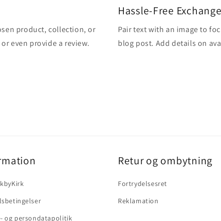
Hassle-Free Exchang
osen product, collection, or
Pair text with an image to fo
, or even provide a review.
blog post. Add details on avai
rmation
Retur og ombytning
kbyKirk
Fortrydelsesret
sbetingelser
Reklamation
- og persondatapolitik