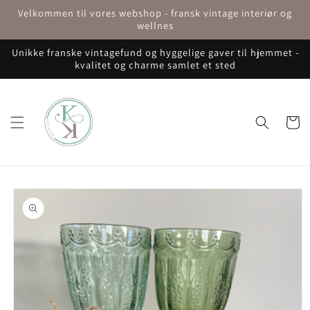
Gå til
Velkommen til vores webshop - fransk vintage interiør og
indhold
wellnes
Unikke franske vintagefund og hyggelige gaver til hjemmet -
kvalitet og charme samlet et sted
Indkøbsku
å til
roduktoplysninger