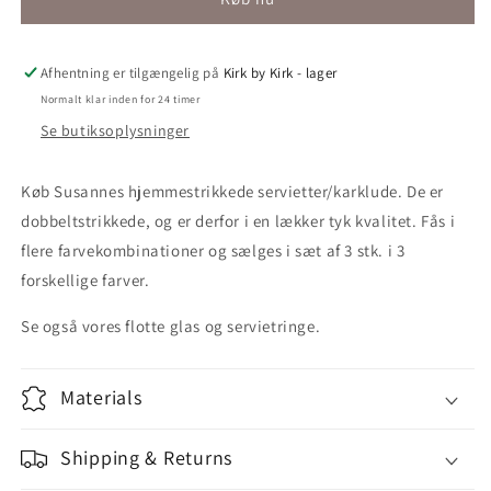
100%
100%
bomuld
bomuld
3
3
stk.
stk.
Afhentning er tilgængelig på
Kirk by Kirk - lager
Normalt klar inden for 24 timer
Se butiksoplysninger
Køb Susannes hjemmestrikkede servietter/karklude. De er
dobbeltstrikkede, og er derfor i en lækker tyk kvalitet. Fås i
flere farvekombinationer og sælges i sæt af 3 stk. i 3
forskellige farver.
Se også vores flotte glas og servietringe.
Materials
Shipping & Returns