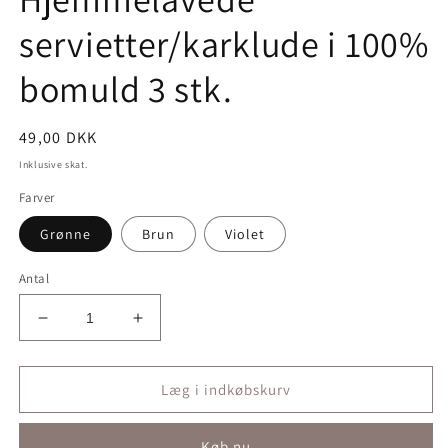
modus
servietter/karklude i 100%
bomuld 3 stk.
Normalpris
49,00 DKK
Inklusive skat.
Farver
Grønne
Brun
Violet
Antal
Reducer
Øg
antallet
antallet
for
for
Hjemmelavede
Hjemmelavede
Læg i indkøbskurv
servietter/karklude
servietter/karklude
i
i
Køb nu