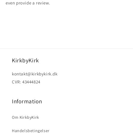
even provide a review.
KirkbyKirk
kontakt@kirkbykirk.dk
CVR: 43444824
Information
Om KirkbyKirk
Handelsbetingelser