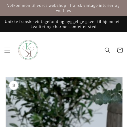
Gå til
Velkommen til vores webshop - fransk vintage interiør og
indhold
wellnes
Unikke franske vintagefund og hyggelige gaver til hjemmet -
kvalitet og charme samlet et sted
Indkøbsku
å til
roduktoplysninger