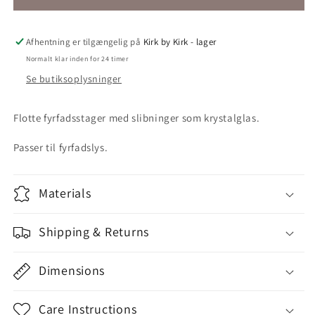
Ø7,5
Ø7,5
Afhentning er tilgængelig på
Kirk by Kirk - lager
Normalt klar inden for 24 timer
Se butiksoplysninger
Flotte fyrfadsstager med slibninger som krystalglas.
Passer til fyrfadslys.
Materials
Shipping & Returns
Dimensions
Care Instructions