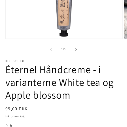
Åbn
Å
mediet
m
1
2
af
1
/
3
i
i
modus
m
KIRKBYKIRK
Éternel Håndcreme - i
varianterne White tea og
Apple blossom
Normalpris
99,00 DKK
Inklusive skat.
Duft