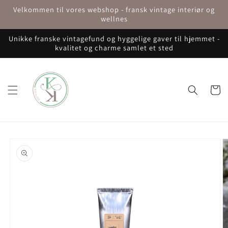
Gå til
Velkommen til vores webshop - fransk vintage interiør og
indhold
wellnes
Unikke franske vintagefund og hyggelige gaver til hjemmet -
kvalitet og charme samlet et sted
Indkøbsku
å til
roduktoplysninger