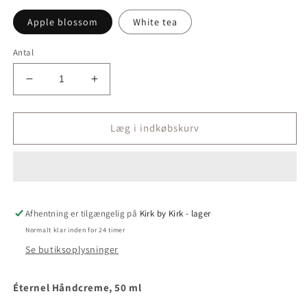
Apple blossom
White tea
Antal
Reducer
Øg
antallet
antallet
for
for
Éternel
Éternel
Læg i indkøbskurv
Håndcreme
Håndcreme
-
-
i
i
varianterne
varianterne
White
White
Afhentning er tilgængelig på
tea
tea
Kirk by Kirk - lager
og
og
Normalt klar inden for 24 timer
Apple
Apple
Se butiksoplysninger
blossom
blossom
Éternel Håndcreme, 50 ml