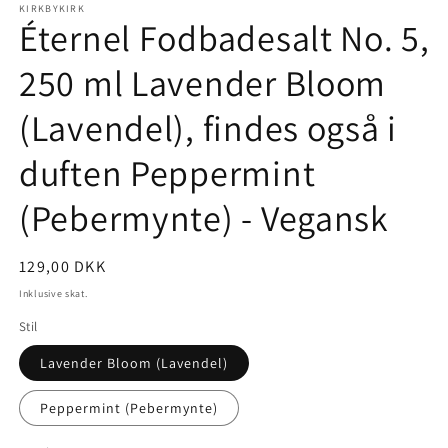
KIRKBYKIRK
Éternel Fodbadesalt No. 5,
250 ml Lavender Bloom
(Lavendel), findes også i
duften Peppermint
(Pebermynte) - Vegansk
Normalpris
129,00 DKK
Inklusive skat.
Stil
Lavender Bloom (Lavendel)
Peppermint (Pebermynte)