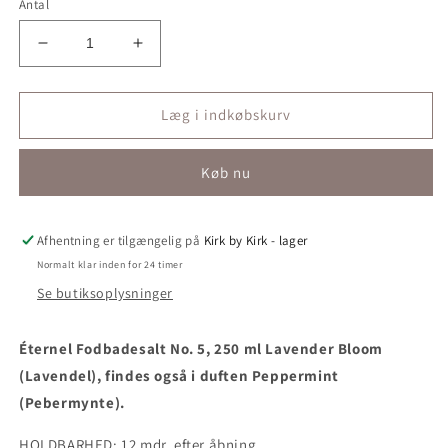
Antal
Reducer
Øg
antallet
antallet
for
for
Éternel
Éternel
Læg i indkøbskurv
Fodbadesalt
Fodbadesalt
No.
No.
Køb nu
5,
5,
250
250
ml
ml
Lavender
Lavender
Afhentning er tilgængelig på
Kirk by Kirk - lager
Bloom
Bloom
Normalt klar inden for 24 timer
(Lavendel),
(Lavendel),
Se butiksoplysninger
findes
findes
også
også
i
i
Éternel Fodbadesalt No. 5, 250 ml Lavender Bloom
duften
duften
(Lavendel), findes også i duften Peppermint
Peppermint
Peppermint
(Pebermynte).
(Pebermynte)
(Pebermynte)
-
-
HOLDBARHED: 12 mdr. efter åbning.