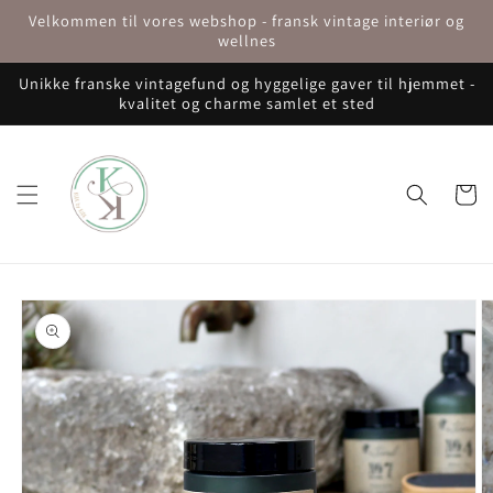
Gå til
Velkommen til vores webshop - fransk vintage interiør og
indhold
wellnes
Unikke franske vintagefund og hyggelige gaver til hjemmet -
kvalitet og charme samlet et sted
Indkøbsku
å til
roduktoplysninger