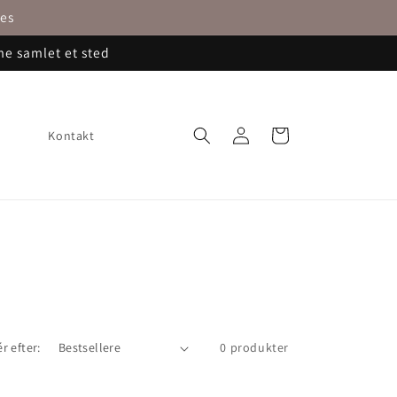
nes
me samlet et sted
Log
Indkøbskurv
Kontakt
ind
r efter:
0 produkter