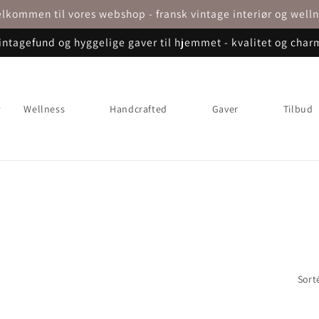
lkommen til vores webshop - fransk vintage interiør og well
intagefund og hyggelige gaver til hjemmet - kvalitet og char
Wellness
Handcrafted
Gaver
Tilbud
Sorté