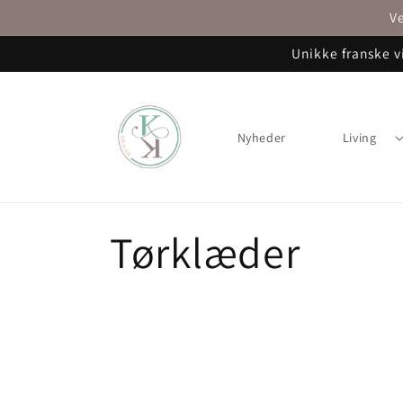
Gå til
Ve
indhold
Unikke franske v
Nyheder
Living
K
Tørklæder
o
l