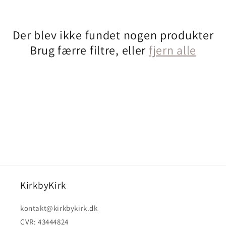
e
k
Der blev ikke fundet nogen produkter
Brug færre filtre, eller
fjern alle
t
i
o
n
:
KirkbyKirk
kontakt@kirkbykirk.dk
CVR: 43444824