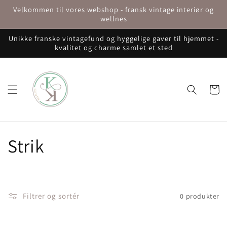
Gå til
Velkommen til vores webshop - fransk vintage interiør og
indhold
wellnes
Unikke franske vintagefund og hyggelige gaver til hjemmet -
kvalitet og charme samlet et sted
Indkøbsku
K
Strik
o
l
Filtrer og sortér
0 produkter
l