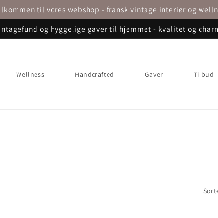
lkommen til vores webshop - fransk vintage interiør og well
intagefund og hyggelige gaver til hjemmet - kvalitet og char
Wellness
Handcrafted
Gaver
Tilbud
Sorté