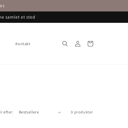
nes
me samlet et sted
Log
Indkøbskurv
Kontakt
ind
r efter:
0 produkter