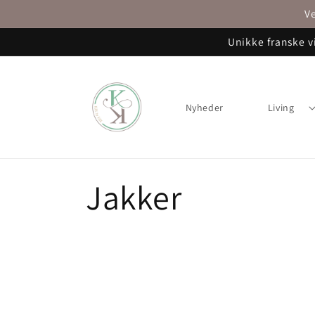
Gå til
Ve
indhold
Unikke franske v
Nyheder
Living
K
Jakker
o
l